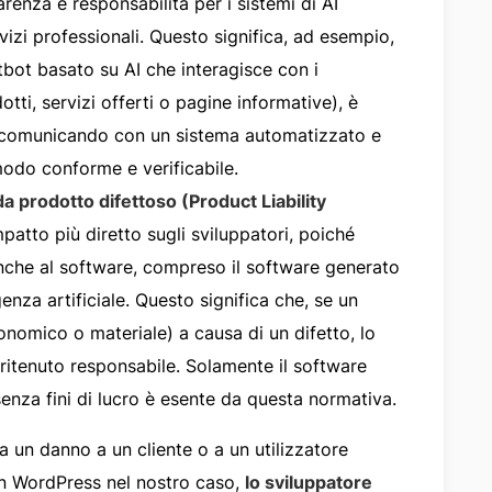
parenza e responsabilità per i sistemi di AI
vizi professionali. Questo significa, ad esempio,
tbot basato su AI che interagisce con i
ti, servizi offerti o pagine informative), è
a comunicando con un sistema automatizzato e
 modo conforme e verificabile.
da prodotto difettoso (Product Liability
patto più diretto sugli sviluppatori, poiché
 anche al software, compreso il software generato
genza artificiale. Questo significa che, se un
nomico o materiale) a causa di un difetto, lo
 ritenuto responsabile. Solamente il software
enza fini di lucro è esente da questa normativa.
a un danno a un cliente o a un utilizzatore
in WordPress nel nostro caso,
lo sviluppatore