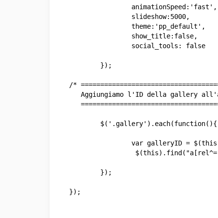
		animationSpeed:'fast',

		slideshow:5000,

		theme:'pp_default',

		show_title:false,

		social_tools: false

	});

/* ====================================
   Aggiungiamo l'ID della gallery all'a
   ====================================
	$('.gallery').each(function(){

		var galleryID = $(this).attr('ID');

		 $(this).find("a[rel^='prettyPhoto']").attr('rel','prettyPhoto[' + galleryID + ']');

	});

});
