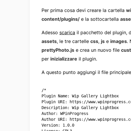
Per prima cosa devi creare la cartella
wi
content/plugins/
e la sottocartella
asse
Adesso
scarica
il pacchetto del plugin, d
assets
, le tre cartelle
css
,
js
e
images
. 
prettyPhoto.js
e crea un nuovo file
cus
per
inizializzare
il plugin.
A questo punto aggiungi il file principal
/*

Plugin Name: Wip Gallery Lightbox

Plugin URI: https://www.wpinprogress.co
Description: Wip Gallery Lightbox

Author: WPinProgress

Author URI: https://www.wpinprogress.co
Version: 1.0.0
