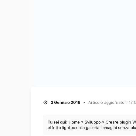
3 Gennaio 2016
Articolo aggiornato il
17 
»
»
Tu sei qui:
Home
Sviluppo
Creare plugin 
effetto lightbox alla galleria immagini senza pl