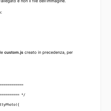
l’allegato e non il file dell’immagine.
o:
ile
custom.js
creato in precedenza, per
===========

========= */
