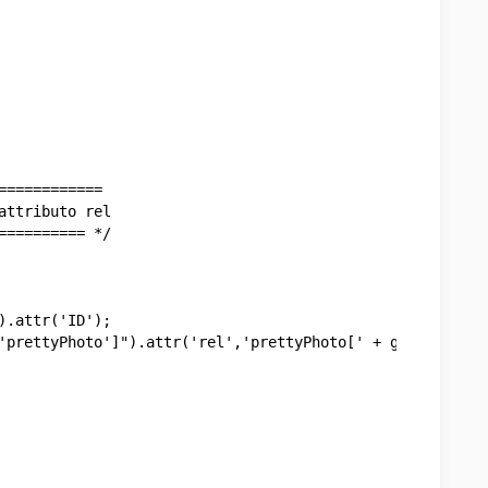
===========

ttributo rel

========= */
