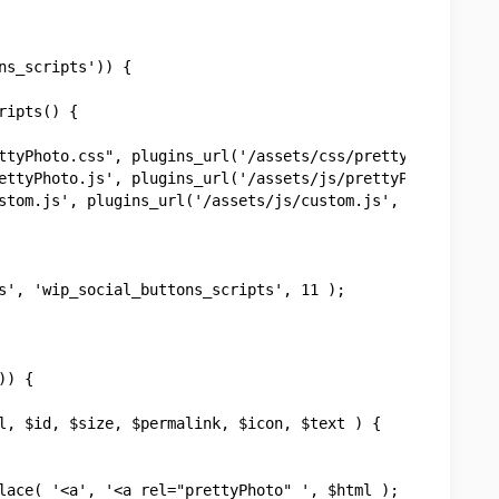
ns_scripts')) {

) {
