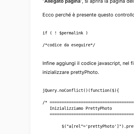
“
Allegato pagina
“, si aprirà la pagina del
Ecco perché è presente questo controll
if ( ! $permalink )

/*codice da eseguire*/

Infine aggiungi il codice javascript, nel f
inizializzare prettyPhoto.
jQuery.noConflict()(function($){

/* ====================================
   Inizializziamo PrettyPhoto

   ====================================
	$("a[rel^='prettyPhoto']").prettyPhoto({
