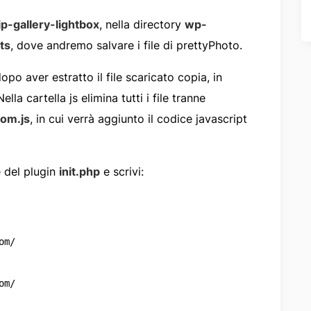
p-gallery-lightbox
, nella directory
wp-
ts
, dove andremo salvare i file di prettyPhoto.
opo aver estratto il file scaricato copia, in
Nella cartella js elimina tutti i file tranne
tom.js
, in cui verrà aggiunto il codice javascript
e del plugin
init.php
e scrivi:
m/

m/
