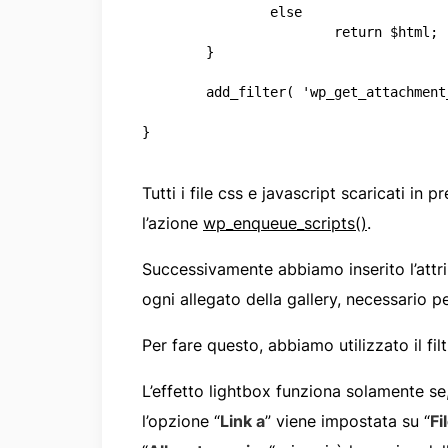
		else

			return $html;

	}

	add_filter( 'wp_get_attachment_link', 'wip_prettyPhoto', 10, 6);

}

Tutti i file css e javascript scaricati in 
l’azione
wp_enqueue_scripts()
.
Successivamente abbiamo inserito l’attr
ogni allegato della gallery, necessario p
Per fare questo, abbiamo utilizzato il fil
L’effetto lightbox funziona solamente se
l’opzione “
Link a
” viene impostata su “
Fi