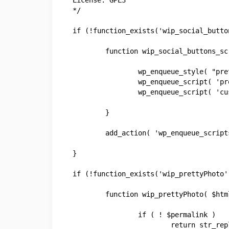
License: GPL3

*/

if (!function_exists('wip_social_butto
	function wip_social_buttons_scripts() {

		wp_enqueue_style( "prettyPhoto.css", plugins_url('/assets/css/prettyPhoto.css', __FILE__ ), array(), "" );

        	wp_enqueue_script( 'prettyPhoto.js', plugins_url('/assets/js/prettyPhoto.js', __FILE__ ), array('jquery'), FALSE, TRUE );

        	wp_enqueue_script( 'custom.js', plugins_url('/assets/js/custom.js', __FILE__ ), array('jquery'), FALSE, TRUE );

	}

	add_action( 'wp_enqueue_scripts', 'wip_social_buttons_scripts', 11 );

}

if (!function_exists('wip_prettyPhoto')
	function wip_prettyPhoto( $html, $id, $size, $permalink, $icon, $text ) {

		if ( ! $permalink )

			return str_replace( '<a', '<a rel="prettyPhoto" ', $html );
